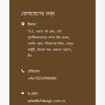
যোগাযোগের তথ্য
ঠিকানা

11-1, এরহেং নর্থ রোড, হেই
পুনর্নবীকরণযোগ্য সম্পদ শিল্প অঞ্চল,
ফোলিং গ্রাম, ইউয়ানঝো টাউন, বোলুও
কাউন্টি, হুইঝো শহর, গুয়াংডং প্রদেশ,
চীন
টেলিফোন

+86-752-6988686
ই-মেইল

sales@olidesign.com.cn