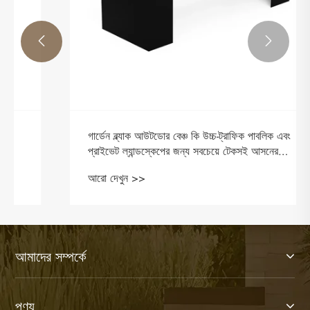


গার্ডেন ব্ল্যাক আউটডোর বেঞ্চ কি উচ্চ-ট্রাফিক পাবলিক এবং
প্রাইভেট ল্যান্ডস্কেপের জন্য সবচেয়ে টেকসই আসনের
সমাধান?
আরো দেখুন >>
আমাদের সম্পর্কে
পণ্য