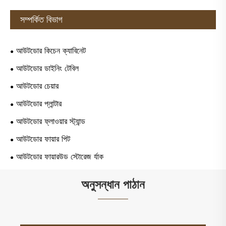
সম্পর্কিত বিভাগ
আউটডোর কিচেন ক্যাবিনেট
আউটডোর ডাইনিং টেবিল
আউটডোর চেয়ার
আউটডোর প্লান্টার
আউটডোর ফ্লাওয়ার স্ট্যান্ড
আউটডোর ফায়ার পিট
আউটডোর ফায়ারউড স্টোরেজ র্যাক
অনুসন্ধান পাঠান