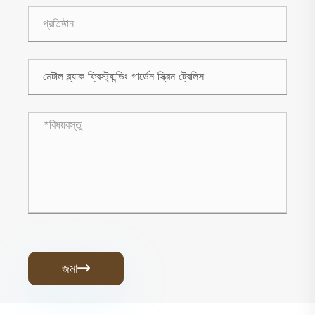
জমা
