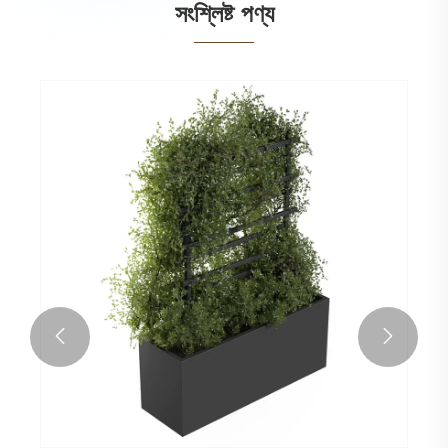
সংশ্লিষ্ট পণ্য

