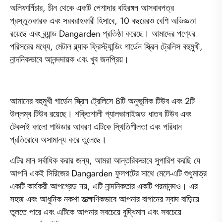
অলিফার্নিচার, চীন থেকে একটি পেশাদার বহিরঙ্গন আসবাবপত্র
প্রস্তুতকারক এবং সরবরাহকারী হিসাবে, 10 বছরেরও বেশি অভিজ্ঞতা
রয়েছে এবং ব্র্যান্ড Dangarden প্রতিষ্ঠা করেছে। আমাদের পণ্যের
পরিসরের মধ্যে, মেটাল ব্ল্যাক ফ্রিস্ট্যান্ডিং গার্ডেন স্ক্রিন ট্রেলিস বহুমুখী,
নান্দনিকভাবে আনন্দদায়ক এবং খুব জনপ্রিয়।
আমাদের বহুমুখী গার্ডেন স্ক্রিন ট্রেলিসে 8টি অনুভূমিক টিউব এবং 2টি
উল্লম্ব টিউব রয়েছে। শক্তিশালী গ্যালভানাইজড ধাতব টিউব এবং
টেকসই কালো পাউডার আবরণ এটিকে স্থিতিশীলতা এবং পরিধান
প্রতিরোধে অসামান্য করে তুলেছে।
এটির মান সর্বাধিক করার জন্য, আমরা আন্তরিকভাবে সুপারিশ করছি যে
আপনি একই সিরিজের Dangarden ফুলপটের সাথে মেলে-এটি শুধুমাত্র
একটি কার্যকরী আপগ্রেড নয়, এটি নান্দনিকতার একটি পরমানন্দও। এর
সহজ এবং আধুনিক নকশা তাত্ক্ষণিকভাবে আপনার বাগানের স্বাদ বাড়িয়ে
তুলতে পারে এবং এটিকে আপনার সবচেয়ে বুদ্ধিমান এবং সবচেয়ে