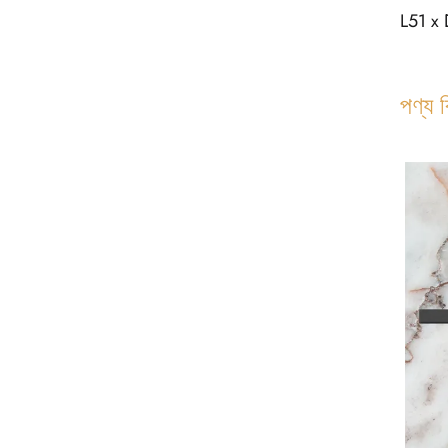
L51 x 
পণ্য 