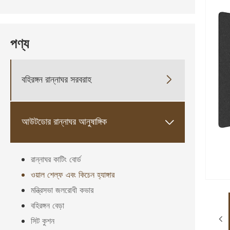
পণ্য
বহিরঙ্গন রান্নাঘর সরবরাহ

আউটডোর রান্নাঘর আনুষাঙ্গিক

রান্নাঘর কাটিং বোর্ড
ওয়াল শেল্ফ এবং কিচেন হ্যাঙ্গার
মন্ত্রিসভা জলরোধী কভার
বহিরঙ্গন বেড়া
সিট কুশন