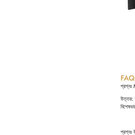
FAQ
প্রশ্ন
উত্তর: 
বিশেষভ
প্রশ্নঃ