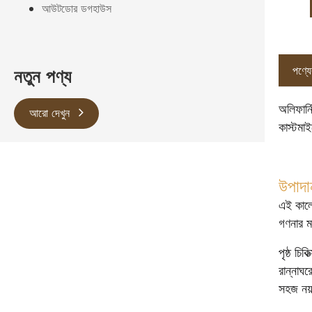
আউটডোর ডগহাউস
পণ্যের
নতুন পণ্য
অলিফার্
আরো দেখুন
কাস্টমা
উপাদান
এই কালো 
গণনার ম
পৃষ্ঠ চি
রান্নাঘর
সহজ নয়