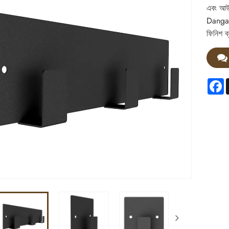
এবং আউট
Dangard
ফিনিশ ব
F