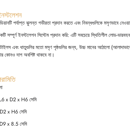
ইনস্টলেশন
েডিয়ানটি পর্যাপ্ত ঝুলন্ত গভীরতা প্রদান করতে এবং নিবন্ধগুলিকে মসৃণভাবে ন
ি সম্পূর্ণ ইনস্টলেশন সিস্টেম প্রদান করি: এটি সবচেয়ে স্থিতিশীল লোড-ভারবহন প্
 টাইলস এবং ধাতুগুলির মতো মসৃণ পৃষ্ঠগুলির জন্য, উচ্চ মানের আঠালো (আলাদাভাব
র কোনও দাগ অবশিষ্ট থাকবে না।
পরামিতি
লো
L6 x D2 x H6 সেমি
D2 x H6 সেমি
D9 x 8.5 সেমি