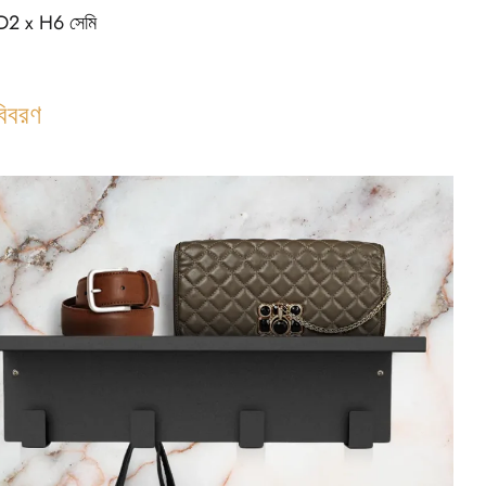
D2 x H6 সেমি
বিবরণ