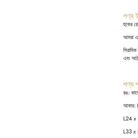
পণ্য 
হুকের র
আমরা একট
সিরামিক
এবং আঠা
পণ্য 
রঙ: কা
আকার: 
L24 x 
L33 x 