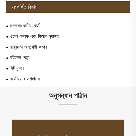
সম্পর্কিত বিভাগ
রান্নাঘর কাটিং বোর্ড
ওয়াল শেল্ফ এবং কিচেন হ্যাঙ্গার
মন্ত্রিসভা জলরোধী কভার
বহিরঙ্গন বেড়া
সিট কুশন
আউটডোর ডগহাউস
অনুসন্ধান পাঠান