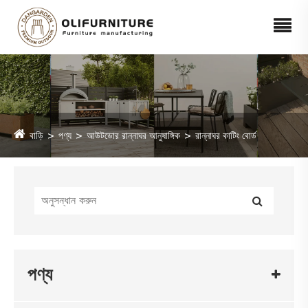
বাড়ি
পণ্য
আউটডোর রান্নাঘর আনুষাঙ্গিক
রান্নাঘর কাটিং বোর্ড
পণ্য