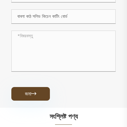
জমা

সংশ্লিষ্ট পণ্য