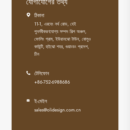
যোগাযোগের তথ্য
ঠিকানা

11-1, এরহেং নর্থ রোড, হেই
পুনর্নবীকরণযোগ্য সম্পদ শিল্প অঞ্চল,
ফোলিং গ্রাম, ইউয়ানঝো টাউন, বোলুও
কাউন্টি, হুইঝো শহর, গুয়াংডং প্রদেশ,
চীন
টেলিফোন

+86-752-6988686
ই-মেইল

sales@olidesign.com.cn