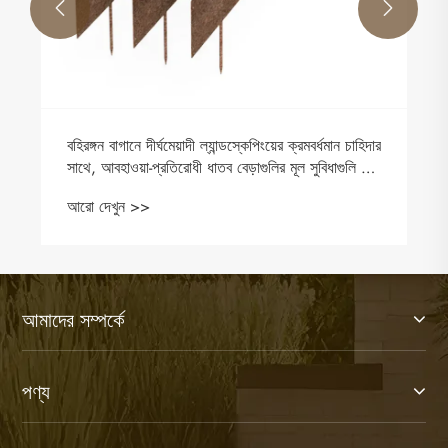


বহিরঙ্গন বাগানে দীর্ঘমেয়াদী ল্যান্ডস্কেপিংয়ের ক্রমবর্ধমান চাহিদার
সাথে, আবহাওয়া-প্রতিরোধী ধাতব বেড়াগুলির মূল সুবিধাগুলি কী
কী?
আরো দেখুন >>
আমাদের সম্পর্কে
পণ্য